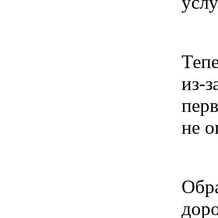
услу
Тепе
из-з
перв
не о
Обра
доро