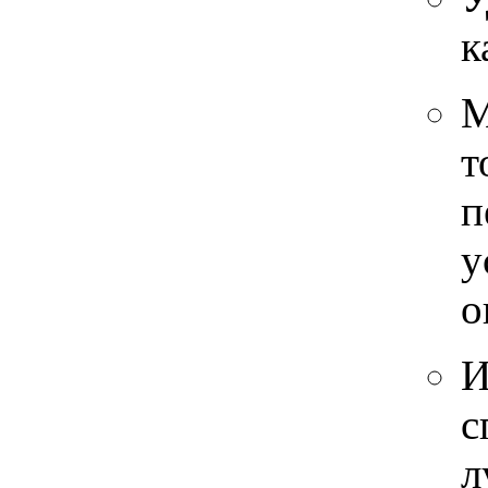
к
М
т
п
у
о
И
с
л