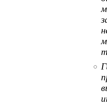
м
з
н
м
т
Г
п
в
и