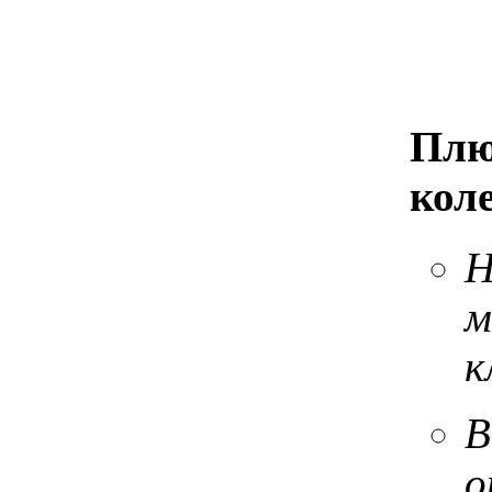
Плю
коле
Н
м
к
В
о