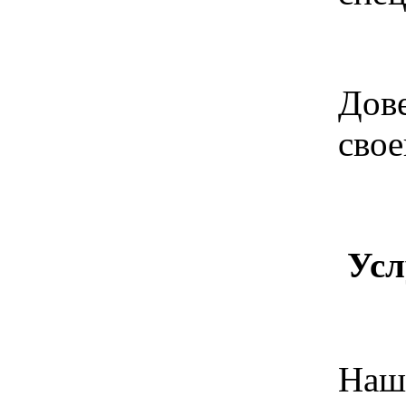
Дове
свое
Усл
Наш 