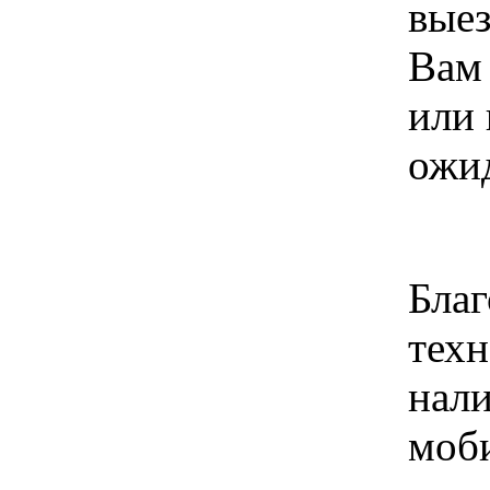
выез
Вам 
или 
ожид
Благ
техн
нал
моб