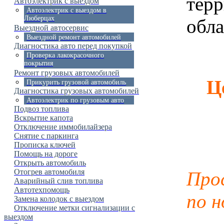
тер
Автоэлектрик с выездом
Автоэлектрик с выездом в
Люберцах
обла
Выездной автосервис
Выездной ремонт автомобилей
Диагностика авто перед покупкой
Проверка лакокрасочного
покрытия
Ремонт грузовых автомобилей
Ц
Прикурить грузовой автомобиль
Диагностика грузовых автомобилей
Автоэлектрик по грузовым авто
Подвоз топлива
Вскрытие капота
Отключение иммобилайзера
Снятие с паркинга
Прописка ключей
Помощь на дороге
Открыть автомобиль
Отогрев автомобиля
Про
Аварийный слив топлива
Автотехпомощь
по 
Замена колодок с выездом
Отключение метки сигнализации с
выездом