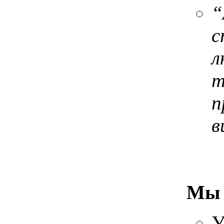
“
с
л
т
п
в
Мы 
У