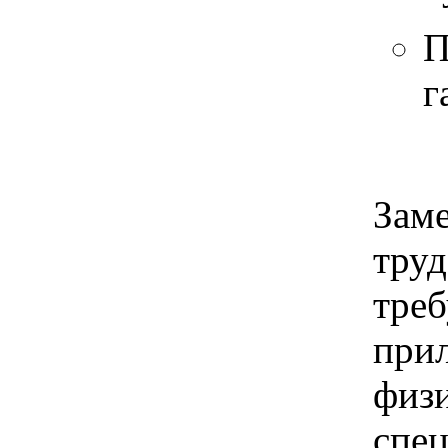
П
г
Заме
труд
тре
при
физ
спе