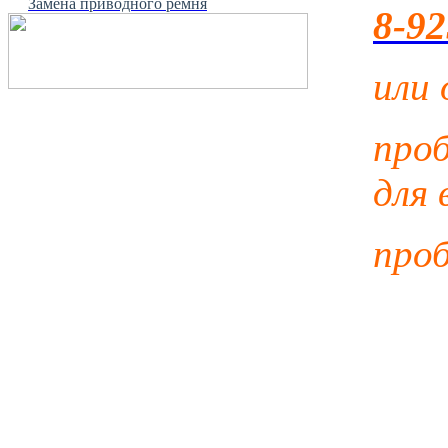
Замена приводного ремня
8-92
или 
про
для 
проб