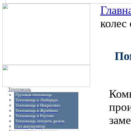
Главн
колес
Пом
Техпомощь
Ком
Грузовая техпомощь
Техпомощь в Люберцах
про
Техпомощь в Некрасовке
Техпомощь в Жулебино
заме
Техпомощь в Реутове
Техпомощь отогреть дизель
Сел аккумулятор