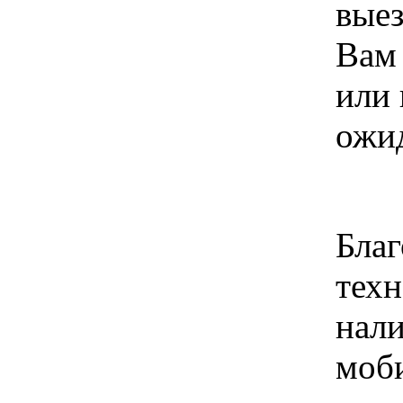
выез
Вам 
или 
ожид
Благ
техн
нал
моб