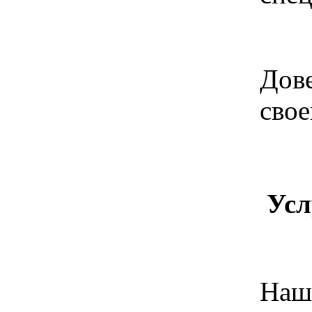
Дове
свое
Усл
Наш 