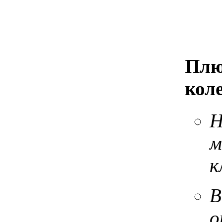
Плю
коле
Н
м
к
В
о