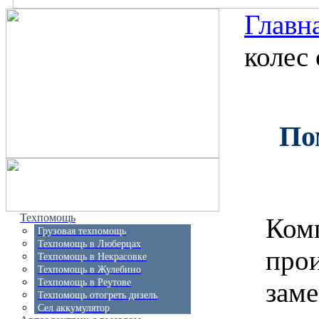
Главн
колес
Пом
Техпомощь
Ком
Грузовая техпомощь
Техпомощь в Люберцах
про
Техпомощь в Некрасовке
Техпомощь в Жулебино
заме
Техпомощь в Реутове
Техпомощь отогреть дизель
Сел аккумулятор