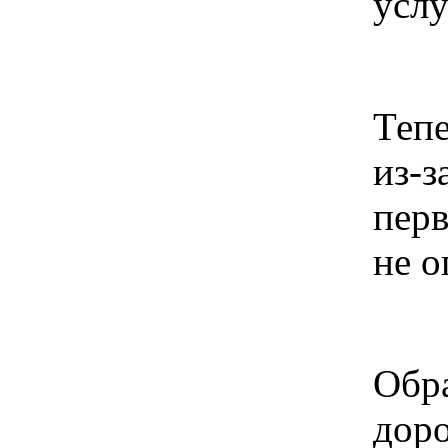
услу
Тепе
из-з
перв
не о
Обра
доро