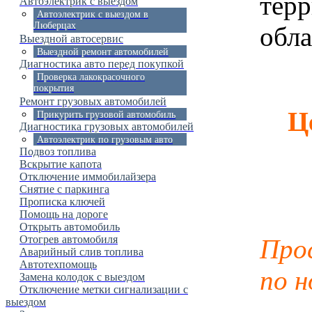
тер
Автоэлектрик с выездом
Автоэлектрик с выездом в
Люберцах
обла
Выездной автосервис
Выездной ремонт автомобилей
Диагностика авто перед покупкой
Проверка лакокрасочного
покрытия
Ремонт грузовых автомобилей
Ц
Прикурить грузовой автомобиль
Диагностика грузовых автомобилей
Автоэлектрик по грузовым авто
Подвоз топлива
Вскрытие капота
Отключение иммобилайзера
Снятие с паркинга
Прописка ключей
Помощь на дороге
Открыть автомобиль
Отогрев автомобиля
Про
Аварийный слив топлива
Автотехпомощь
по 
Замена колодок с выездом
Отключение метки сигнализации с
выездом