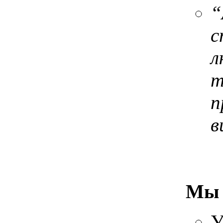
“
с
л
т
п
в
Мы 
У