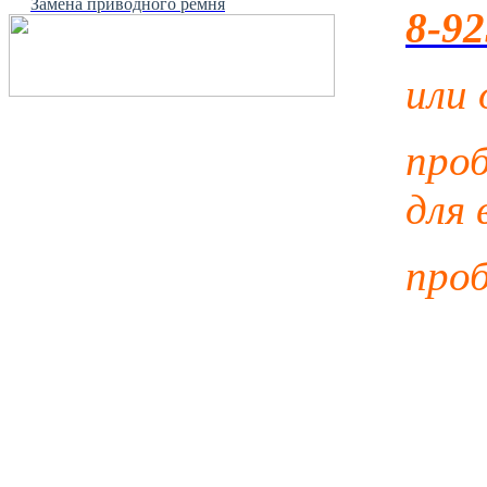
Замена приводного ремня
8-92
или 
про
для 
проб