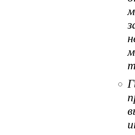
м
з
н
м
т
Г
п
в
и