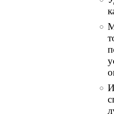
к
М
т
п
у
о
И
с
л