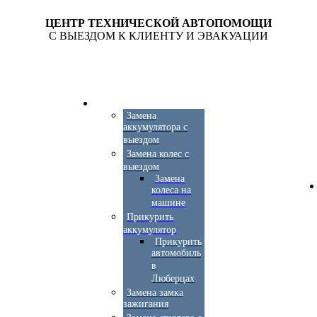
ЦЕНТР ТЕХНИЧЕСКОЙ АВТОПОМОЩИ
С ВЫЕЗДОМ К КЛИЕНТУ И ЭВАКУАЦИИ
Замена
аккумулятора с
выездом
Замена колес с
выездом
Замена
колеса на
машине
Прикурить
аккумулятор
Прикурить
автомобиль
в
Люберцах
Замена замка
зажигания