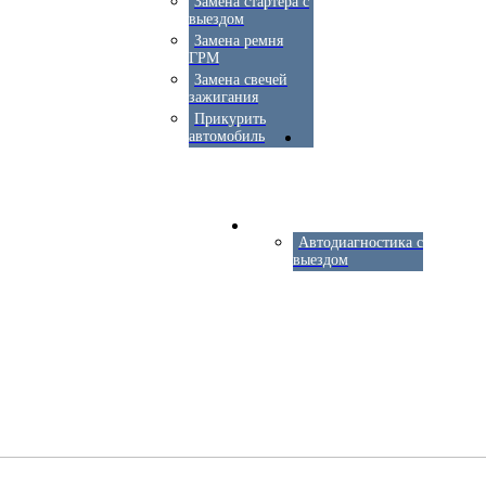
Замена стартера с
выездом
Замена ремня
ГРМ
Замена свечей
зажигания
Прикурить
автомобиль
Автодиагностика с
выездом