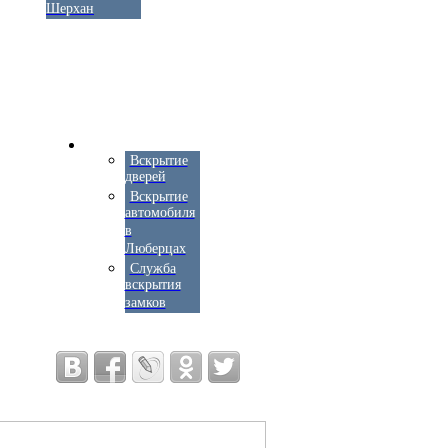
Шерхан
Вскрытие
дверей
Вскрытие
автомобиля
в
Люберцах
Служба
вскрытия
замков