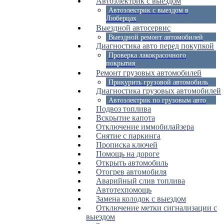
Автоэлектрик с выездом
Автоэлектрик с выездом в
Люберцах
Выездной автосервис
Выездной ремонт автомобилей
Диагностика авто перед покупкой
Проверка лакокрасочного
покрытия
Ремонт грузовых автомобилей
Прикурить грузовой автомобиль
Диагностика грузовых автомобилей
Автоэлектрик по грузовым авто
Подвоз топлива
Вскрытие капота
Отключение иммобилайзера
Снятие с паркинга
Прописка ключей
Помощь на дороге
Открыть автомобиль
Отогрев автомобиля
Аварийный слив топлива
Автотехпомощь
Замена колодок с выездом
Отключение метки сигнализации с
выездом