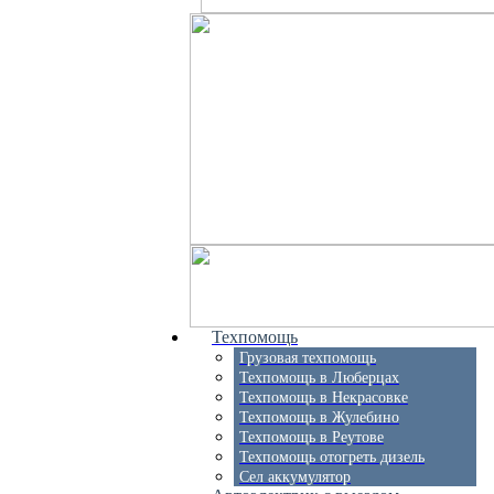
Техпомощь
Грузовая техпомощь
Техпомощь в Люберцах
Техпомощь в Некрасовке
Техпомощь в Жулебино
Техпомощь в Реутове
Техпомощь отогреть дизель
Сел аккумулятор