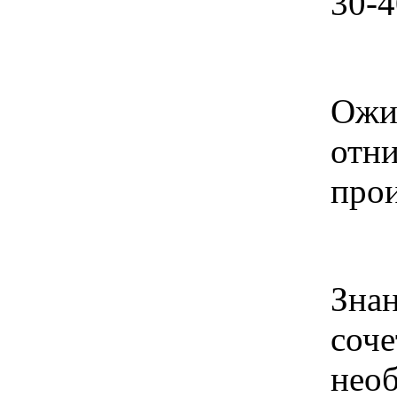
30-4
Ожид
отни
прои
Знан
соч
нео