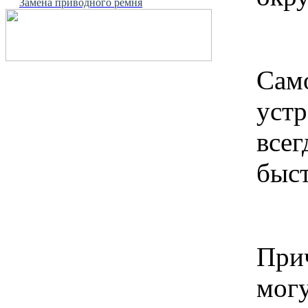
Замена приводного ремня
Сам
устр
всег
быст
При
мог