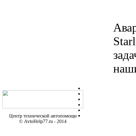
Ава
Star
зада
наш
Центр технической автопомощи
© AvtoHelp77.ru - 2014