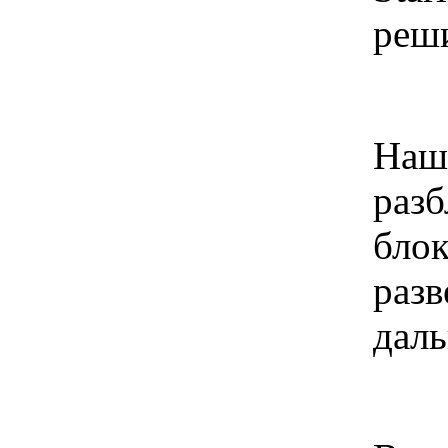
реши
Наши
разб
блок
разв
дал