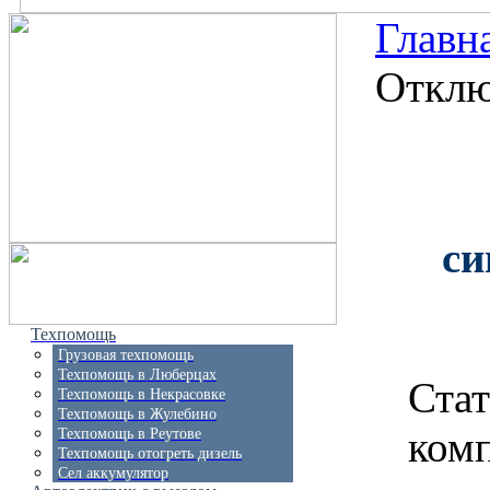
Главн
Отклю
си
Техпомощь
Грузовая техпомощь
Техпомощь в Люберцах
Ста
Техпомощь в Некрасовке
Техпомощь в Жулебино
комп
Техпомощь в Реутове
Техпомощь отогреть дизель
Сел аккумулятор