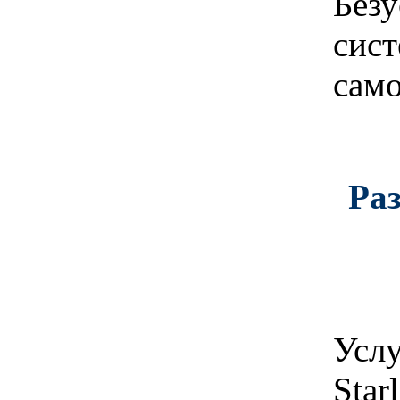
Без
сист
само
Ра
Усл
Star