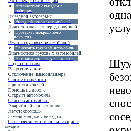
откл
Автоэлектрик с выездом
Автоэлектрик с выездом в
одна
Люберцах
Выездной автосервис
Выездной ремонт автомобилей
услу
Диагностика авто перед покупкой
Проверка лакокрасочного
покрытия
Ремонт грузовых автомобилей
Прикурить грузовой автомобиль
Диагностика грузовых автомобилей
Автоэлектрик по грузовым авто
Шум
Подвоз топлива
Вскрытие капота
безо
Отключение иммобилайзера
Снятие с паркинга
Прописка ключей
нево
Помощь на дороге
Открыть автомобиль
спос
Отогрев автомобиля
Аварийный слив топлива
Автотехпомощь
сос
Замена колодок с выездом
Отключение метки сигнализации с
окр
выездом