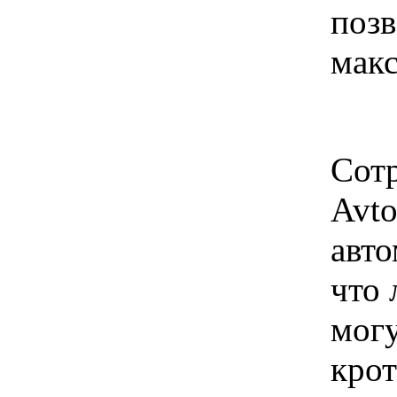
позв
макс
Сотр
Avto
авто
что 
мог
кро