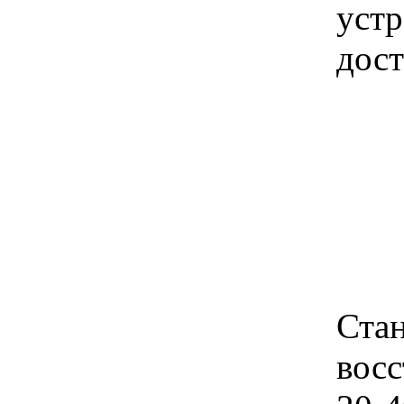
устр
дост
Стан
восс