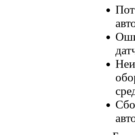
Пот
авт
Оши
дат
Неи
обо
сре
Сбо
авт