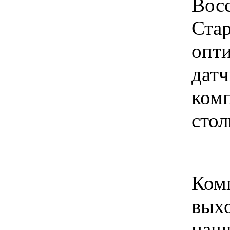
Восс
Стар
опти
датч
комп
стол
Комп
выхо
наш