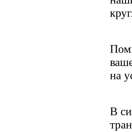
круг
Поми
ваше
на у
В си
тра