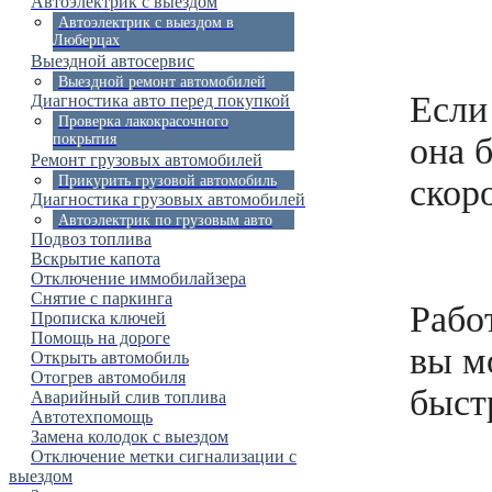
Автоэлектрик с выездом
Автоэлектрик с выездом в
Люберцах
Выездной автосервис
Выездной ремонт автомобилей
Если
Диагностика авто перед покупкой
Проверка лакокрасочного
она 
покрытия
Ремонт грузовых автомобилей
скор
Прикурить грузовой автомобиль
Диагностика грузовых автомобилей
Автоэлектрик по грузовым авто
Подвоз топлива
Вскрытие капота
Отключение иммобилайзера
Снятие с паркинга
Р
або
Прописка ключей
Помощь на дороге
вы м
Открыть автомобиль
Отогрев автомобиля
быст
Аварийный слив топлива
Автотехпомощь
Замена колодок с выездом
Отключение метки сигнализации с
выездом