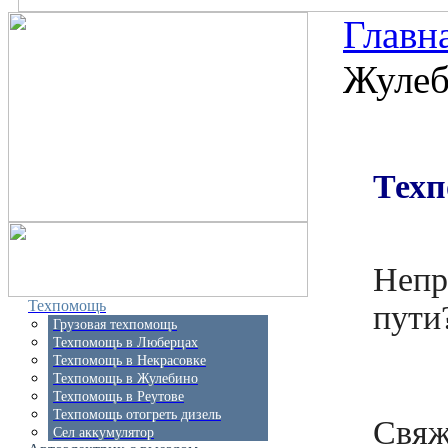
Главн
Жуле
Техп
Непр
Техпомощь
пути
Грузовая техпомощь
Техпомощь в Люберцах
Техпомощь в Некрасовке
Техпомощь в Жулебино
Техпомощь в Реутове
Техпомощь отогреть дизель
Свяж
Сел аккумулятор