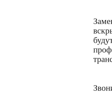
Заме
вскр
буду
проф
тран
Звон