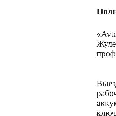
Полн
«Avt
Жуле
проф
Выез
рабо
акку
ключ